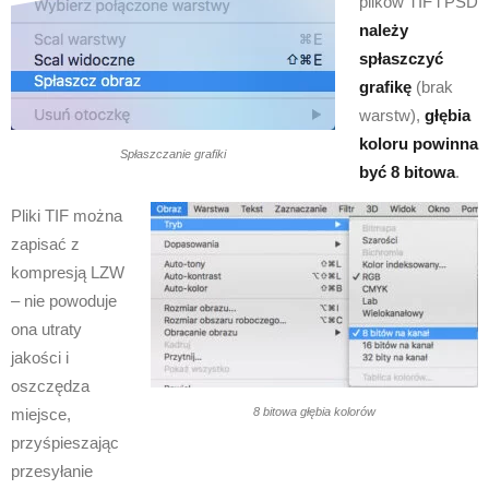
plików TIF i PSD
należy
spłaszczyć
grafikę
(brak
warstw),
głębia
koloru powinna
Spłaszczanie grafiki
być 8 bitowa
.
Pliki TIF można
zapisać z
kompresją LZW
– nie powoduje
ona utraty
jakości i
oszczędza
8 bitowa głębia kolorów
miejsce,
przyśpieszając
przesyłanie