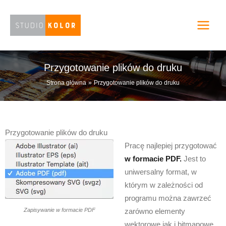
Przejdź
do
treści
Przygotowanie plików do druku
Strona główna
Przygotowanie plików do druku
Przygotowanie plików do druku
Pracę najlepiej przygotować
w formacie PDF.
Jest to
uniwersalny format, w
którym w zależności od
programu można zawrzeć
Zapisywanie w formacie PDF
zarówno elementy
wektorowe jak i bitmapowe.