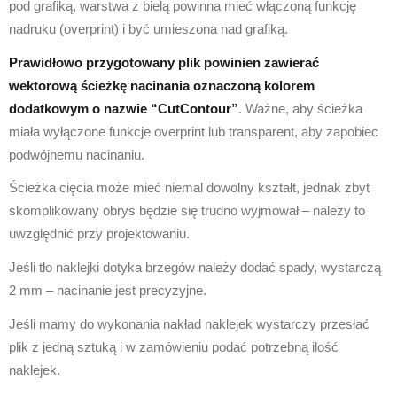
pod grafiką, warstwa z bielą powinna mieć włączoną funkcję
nadruku (overprint) i być umieszona nad grafiką.
Prawidłowo przygotowany plik powinien zawierać
wektorową ścieżkę nacinania oznaczoną kolorem
dodatkowym o nazwie “CutContour”
. Ważne, aby ścieżka
miała wyłączone funkcje overprint lub transparent, aby zapobiec
podwójnemu nacinaniu.
Ścieżka cięcia może mieć niemal dowolny kształt, jednak zbyt
skomplikowany obrys będzie się trudno wyjmował – należy to
uwzględnić przy projektowaniu.
Jeśli tło naklejki dotyka brzegów należy dodać spady, wystarczą
2 mm – nacinanie jest precyzyjne.
Jeśli mamy do wykonania nakład naklejek wystarczy przesłać
plik z jedną sztuką i w zamówieniu podać potrzebną ilość
naklejek.